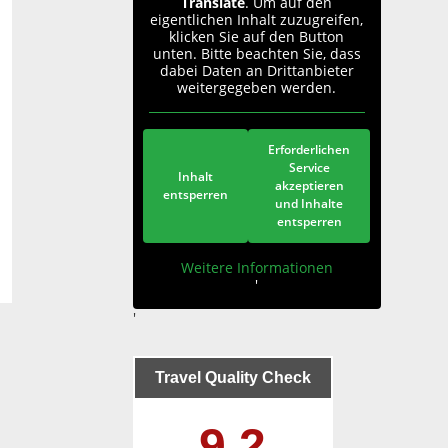
Translate
. Um auf den
eigentlichen Inhalt zuzugreifen,
klicken Sie auf den Button
unten. Bitte beachten Sie, dass
dabei Daten an Drittanbieter
weitergegeben werden.
Erforderlichen
Service
Inhalt
akzeptieren
entsperren
und Inhalte
entsperren
Weitere Informationen
'
'
Travel Quality Check
9.2