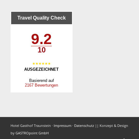
Travel Quality Check
9.2
10
AUSGEZEICHNET
Basierend auf
2167 Bewertungen
Hotel Gasthof Traunstein ·
Impressum
·
Datenschutz
|| Konzept & Design
by
GASTROpoint GmbH