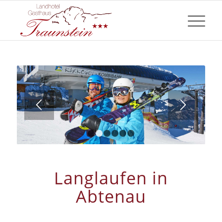
1
2
3
4
5
6
Langlaufen in
Abtenau